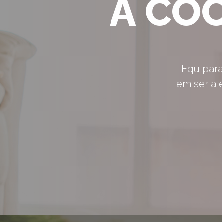
A CO
Equipara
em ser a e