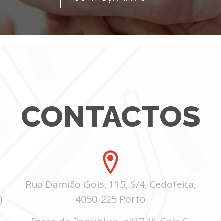
CONTACTOS
Rua Damião Góis, 115, S/4, Cedofeita,
)
4050-225 Porto