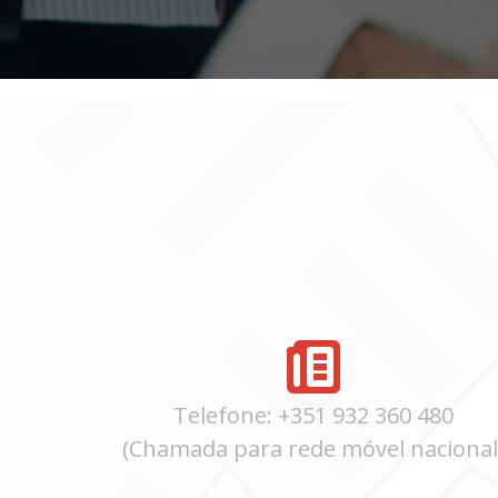
Telefone: +351 932 360 480
(Chamada para rede móvel nacional