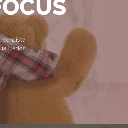
FOCUS
o consiste
alizados...